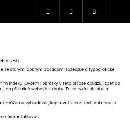
Hledat
Přihlášení
Nákupní
košík
ch e-knih.
me se starými dobrými zásadami sazečské a typografické
rním indexu. Ovšem i obrázky v této příloze odkazují zpět do
jí na příslušné webové stránky. To se týká i obsahu a
tak můžeme vyhledávat, kopírovat z nich text, dokonce je
te nás kontaktovat.