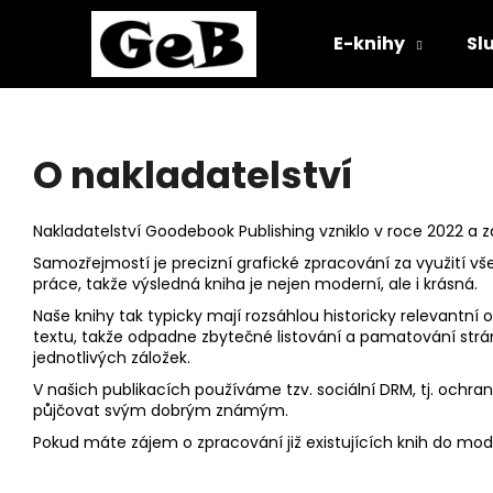
K
Přejít
na
o
E-knihy
Sl
obsah
Zpět
Zpět
š
do
do
í
O
k
obchodu
obchodu
n
O nakladatelství
a
k
Nakladatelství Goodebook Publishing vzniklo v roce 2022 a z
l
Samozřejmostí je precizní grafické zpracování za využití 
práce, takže výsledná kniha je nejen moderní, ale i krásná.
a
Naše knihy tak typicky mají rozsáhlou historicky relevantní 
d
textu, takže odpadne zbytečné listování a pamatování stráne
jednotlivých záložek.
a
V našich publikacích používáme tzv. sociální DRM, tj. ochr
půjčovat svým dobrým známým.
t
Pokud máte zájem o zpracování již existujících knih do mod
e