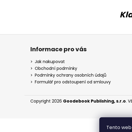
l
Kl
s
t
v
Z
á
í
Informace pro vás
p
a
Jak nakupovat
t
Obchodní podmínky
í
Podmínky ochrany osobních údajů
Formulář pro odstoupení od smlouvy
Copyright 2026
Goodebook Publishing, s.r.o
. 
Tento web 