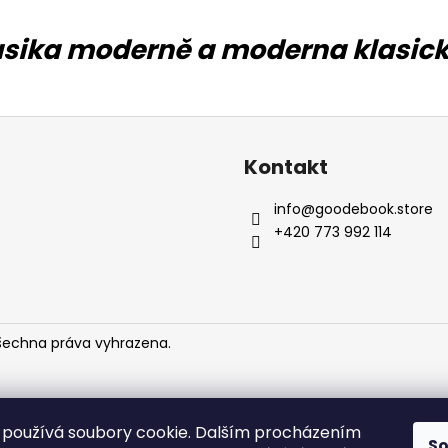
asika moderně a moderna klasicky
Kontakt
info
@
goodebook.store
+420 773 992 114
Všechna práva vyhrazena.
používá soubory cookie. Dalším procházením
S