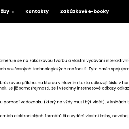
užby
Kontakty
Zakázkové e-booky
Co potřebujete najít?
HLEDAT
aměřuje se na zakázkovou tvorbu a vlastní vydávání interaktivní
všech současných technologických možností. Tyto navíc spojuje
obrázkovou přílohu, na kterou v hlavním textu odkazují čísla v ho
k. Je již samozřejmostí, že i všechny internetové odkazy odkazu
anu pomocí vodoznaku (který ne vždy musí být vidět), v knihách 
erních elektronických formátů či o vydání vlastní knihy, neváhej